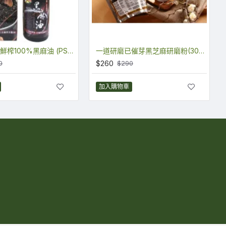
超優級低溫鮮榨100%黑麻油 (PSE570)
一道研磨已催芽黑芝麻研磨粉(300公克/包) (QSS300)
$260
0
$290
加入購物車