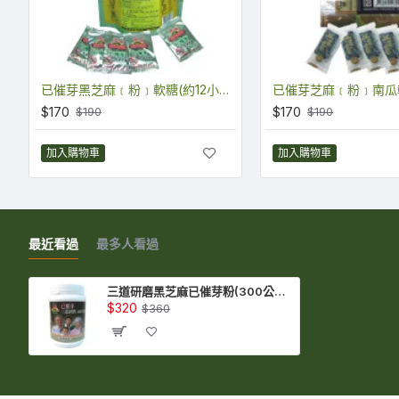
已催芽黑芝麻﹝粉﹞軟糖(約12小塊/包) (SQ01)
$170
$170
$190
$190
加入購物車
加入購物車
最近看過
最多人看過
三道研磨黑芝麻已催芽粉(300公克) (SSQ3303A)
$320
$360