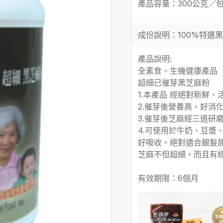
產品容量：300公克／
成份說明：100%特選
產品說明:
全素食、生機健康產品
超細已催芽黑芝麻粉
1.本產品 經絕對新鮮
2.催芽後營養高，好消
3.催芽後芝麻經三道研
4.可使用於牛奶、豆
好吸收，絕對適合銀髮
芝麻不但超細，而且有
有效期限：6個月