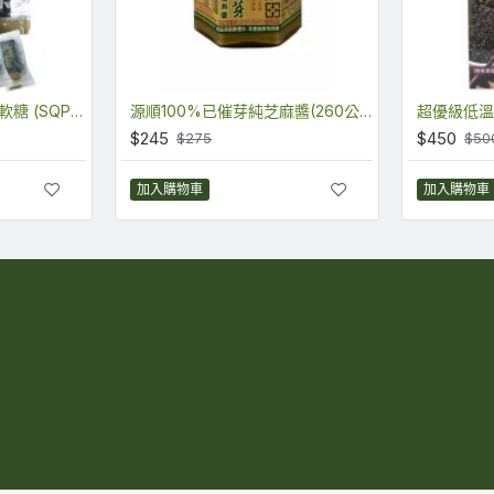
已催芽芝麻﹝粉﹞南瓜軟糖 (SQP01)
源順100%已催芽純芝麻醬(260公克) (SCQ260)
$245
$450
$275
$50
加入購物車
加入購物車