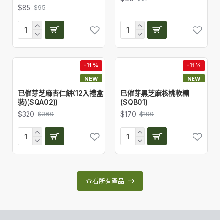
$85
$95
-11 %
-11 %
NEW
NEW
已催芽芝麻杏仁餅(12入禮盒
已催芽黑芝麻核桃軟糖
裝)(SQA02))
(SQB01)
$320
$170
$360
$190
查看所有產品