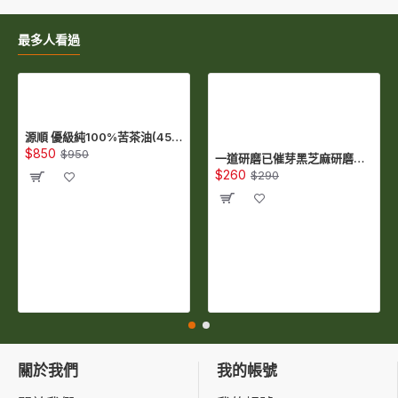
最多人看過
源順 優級純100%苦茶油(450ml) (TA450)
$850
$950
一道研磨已催芽黑芝麻研磨粉(300公克/包) (QSS300)
$260
$290
關於我們
我的帳號