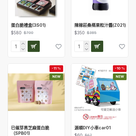
蛋白脆禮盒(3S01)
陳稼莊桑椹果粒汁醬(Z021)
$580
$350
$700
$385
-11 %
-10 %
NEW
NEW
已催芽黑芝麻蛋白脆
源順DIY小車car01
（SPB01)
$60
$67