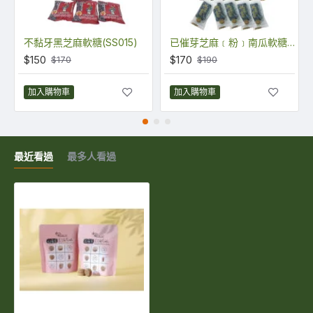
不黏牙黑芝麻軟糖(SS015)
已催芽芝麻﹝粉﹞南瓜軟糖 (SQP01)
$150
$170
$170
$190
加入購物車
加入購物車
最近看過
最多人看過