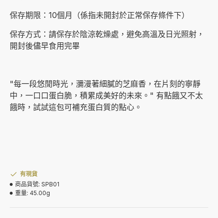
保存期限：10個月（係指未開封於正常保存條件下）
保存方式：請保存於陰涼乾燥處，避免高溫及日光照射，
開封後儘早食用完畢
"每一段悠閒時光，瀰漫著細膩的芝麻香，在片刻的寧靜
中，一口口蛋白脆，積累成美好的未來。" 有點餓又不太
餓時，試試這包可補充蛋白質的點心。
有現貨
商品貨號:
SPB01
重量:
45.00g