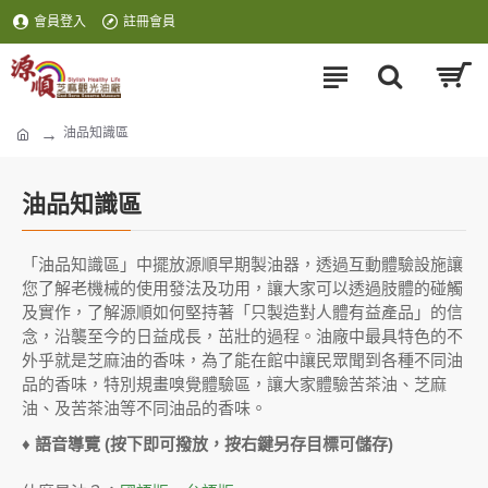
會員登入
註冊會員
油品知識區
油品知識區
「油品知識區」中擺放源順早期製油器，透過互動體驗設施讓
您了解老機械的使用發法及功用，讓大家可以透過肢體的碰觸
及實作，了解源順如何堅持著「只製造對人體有益產品」的信
念，沿襲至今的日益成長，茁壯的過程。油廠中最具特色的不
外乎就是芝麻油的香味，為了能在館中讓民眾聞到各種不同油
品的香味，特別規畫嗅覺體驗區，讓大家體驗苦茶油、芝麻
油、及苦茶油等不同油品的香味。
♦ 語音導覽
(按下即可撥放，按右鍵另存目標可儲存)