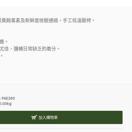
經黃麴毒素及新鮮度檢驗通過，手工低溫壓榨，
擔。
者尤佳，彌補日常缺乏的養分。
。
:
PAE260
0.00kg
加入購物車