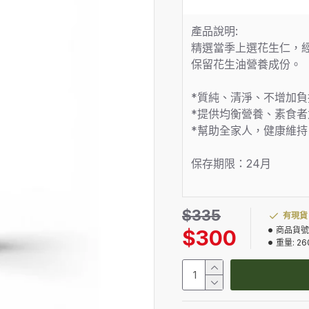
產品說明:
精選當季上選花生仁，
保留花生油營養成份。
*質純、清淨、不增加負
*提供均衡營養、素食
*幫助全家人，健康維持
保存期限：24月
$335
有現貨
商品貨號
$300
重量:
26